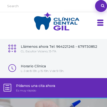
Llámenos ahora Tel: 964221245 - 679730852
CL. Escultor Viciano, 13-1ºA
Horario Clínica
L-J de 8-13h. y 15-19h. V de 9-13h.
Pídanos una cita ahora
Es muy rápido